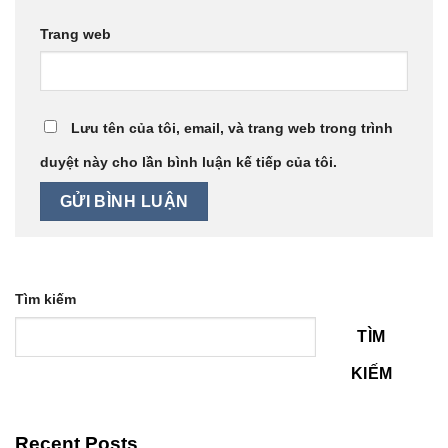
Trang web
Lưu tên của tôi, email, và trang web trong trình
duyệt này cho lần bình luận kế tiếp của tôi.
Tìm kiếm
TÌM
KIẾM
Recent Posts