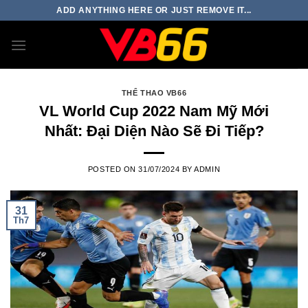
Skip
ADD ANYTHING HERE OR JUST REMOVE IT...
to
content
THỂ THAO VB66
VL World Cup 2022 Nam Mỹ Mới
Nhất: Đại Diện Nào Sẽ Đi Tiếp?
POSTED ON
31/07/2024
BY
ADMIN
31
Th7