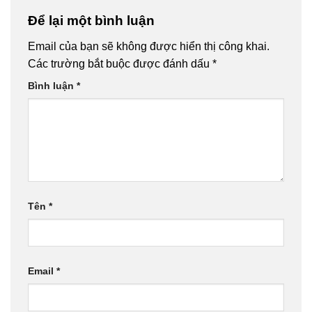
Để lại một bình luận
Email của bạn sẽ không được hiển thị công khai.
Các trường bắt buộc được đánh dấu
*
Bình luận
*
Tên
*
Email
*