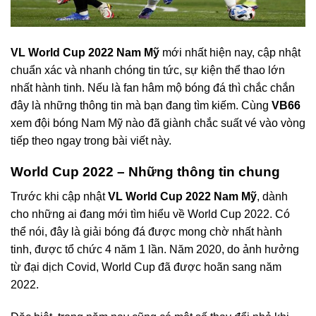
VL World Cup 2022 Nam Mỹ
mới nhất hiện nay, cập nhật
chuẩn xác và nhanh chóng tin tức, sự kiện thể thao lớn
nhất hành tinh. Nếu là fan hâm mộ bóng đá thì chắc chắn
đây là những thông tin mà bạn đang tìm kiếm. Cùng
VB66
xem đội bóng Nam Mỹ nào đã giành chắc suất vé vào vòng
tiếp theo ngay trong bài viết này.
World Cup 2022 – Những thông tin chung
Trước khi cập nhật
VL World Cup 2022 Nam Mỹ
, dành
cho những ai đang mới tìm hiểu về World Cup 2022. Có
thể nói, đây là giải bóng đá được mong chờ nhất hành
tinh, được tổ chức 4 năm 1 lần. Năm 2020, do ảnh hưởng
từ đại dịch Covid, World Cup đã được hoãn sang năm
2022.