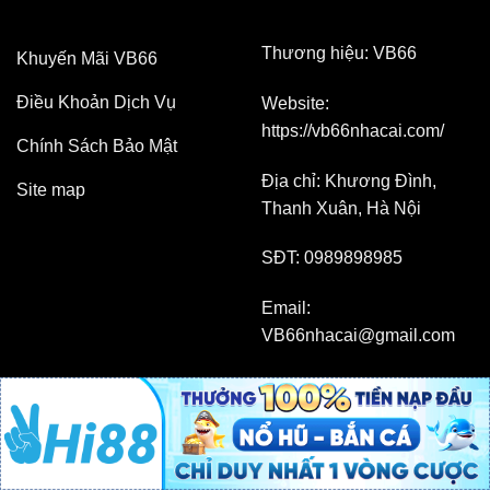
Thương hiệu: VB66
Khuyến Mãi VB66
Điều Khoản Dịch Vụ
Website:
https://vb66nhacai.com/
Chính Sách Bảo Mật
Địa chỉ: Khương Đình,
Site map
Thanh Xuân, Hà Nội
SĐT: 0989898985
Email:
VB66nhacai@gmail.com
Copyright 2026 ©
vb66nhacai.com