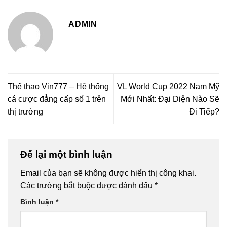
ADMIN
Thể thao Vin777 – Hệ thống
VL World Cup 2022 Nam Mỹ
cá cược đẳng cấp số 1 trên
Mới Nhất: Đại Diện Nào Sẽ
thị trường
Đi Tiếp?
Để lại một bình luận
Email của bạn sẽ không được hiển thị công khai.
Các trường bắt buộc được đánh dấu
*
Bình luận
*