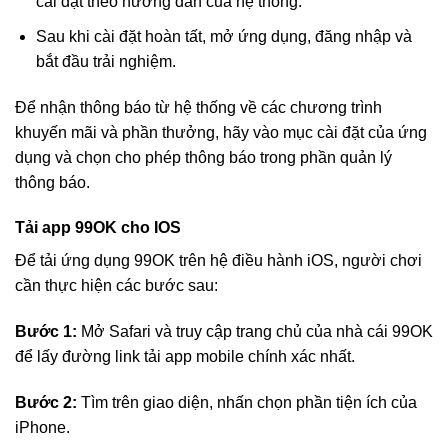
cài đặt theo hướng dẫn của hệ thống.
Sau khi cài đặt hoàn tất, mở ứng dụng, đăng nhập và
bắt đầu trải nghiệm.
Để nhận thông báo từ hệ thống về các chương trình
khuyến mãi và phần thưởng, hãy vào mục cài đặt của ứng
dụng và chọn cho phép thông báo trong phần quản lý
thông báo.
Tải app 99OK cho IOS
Để tải ứng dụng 99OK trên hệ điều hành iOS, người chơi
cần thực hiện các bước sau:
Bước 1:
Mở Safari và truy cập trang chủ của nhà cái 99OK
để lấy đường link tải app mobile chính xác nhất.
Bước 2:
Tìm trên giao diện, nhấn chọn phần tiện ích của
iPhone.