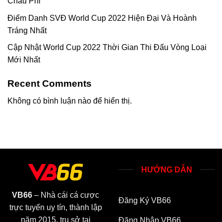
Châu Phi
Điểm Danh SVĐ World Cup 2022 Hiện Đại Và Hoành
Tráng Nhất
Cập Nhật World Cup 2022 Thời Gian Thi Đấu Vòng Loại
Mới Nhất
Recent Comments
Không có bình luận nào để hiển thị.
HƯỚNG DẪN
VB66
– Nhà cái cá cược
Đăng Ký VB66
trực tuyến uy tín, thành lập
năm 2015, trụ sở tại
Đăng Nhập VB66