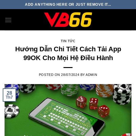
Skip
ADD ANYTHING HERE OR JUST REMOVE IT...
to
content
TIN TỨC
Hướng Dẫn Chi Tiết Cách Tải App
99OK Cho Mọi Hệ Điều Hành
POSTED ON
28/07/2024
BY
ADMIN
28
Th7