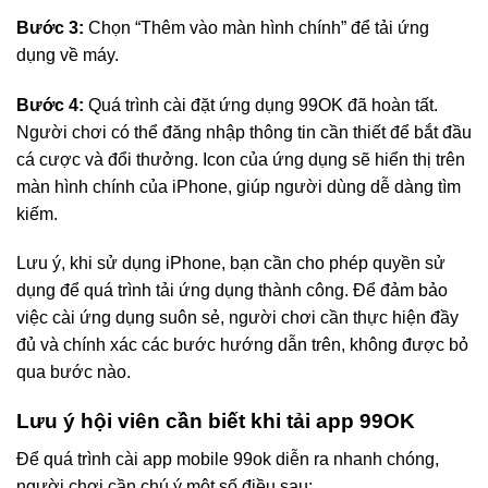
Bước 3:
Chọn “Thêm vào màn hình chính” để tải ứng
dụng về máy.
Bước 4:
Quá trình cài đặt ứng dụng 99OK đã hoàn tất.
Người chơi có thể đăng nhập thông tin cần thiết để bắt đầu
cá cược và đổi thưởng. Icon của ứng dụng sẽ hiển thị trên
màn hình chính của iPhone, giúp người dùng dễ dàng tìm
kiếm.
Lưu ý, khi sử dụng iPhone, bạn cần cho phép quyền sử
dụng để quá trình tải ứng dụng thành công. Để đảm bảo
việc cài ứng dụng suôn sẻ, người chơi cần thực hiện đầy
đủ và chính xác các bước hướng dẫn trên, không được bỏ
qua bước nào.
Lưu ý hội viên cần biết khi tải app 99OK
Để quá trình cài app mobile 99ok diễn ra nhanh chóng,
người chơi cần chú ý một số điều sau: