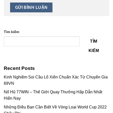
Tìm kiếm
TÌM
KIẾM
Recent Posts
Kinh Nghiệm Soi Cầu Lô Xiên Chuẩn Xác Từ Chuyên Gia
69VN
Nổ Hũ 77WIN – Thế Giới Quay Thưởng Hấp Dẫn Nhất
Hiện Nay
Những Điều Bạn Cần Biết Về Vòng Loại World Cup 2022