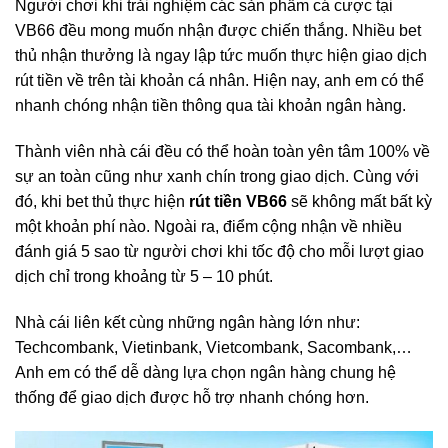
Người chơi khi trải nghiệm các sản phẩm cá cược tại
VB66 đều mong muốn nhận được chiến thắng. Nhiều bet
thủ nhận thưởng là ngay lập tức muốn thực hiện giao dịch
rút tiền về trên tài khoản cá nhân. Hiện nay, anh em có thể
nhanh chóng nhận tiền thông qua tài khoản ngân hàng.
Thành viên nhà cái đều có thể hoàn toàn yên tâm 100% về
sự an toàn cũng như xanh chín trong giao dịch. Cùng với
đó, khi bet thủ thực hiện
rút tiền VB66
sẽ không mất bất kỳ
một khoản phí nào. Ngoài ra, điểm cộng nhận về nhiều
đánh giá 5 sao từ người chơi khi tốc độ cho mỗi lượt giao
dịch chỉ trong khoảng từ 5 – 10 phút.
Nhà cái liên kết cùng những ngân hàng lớn như:
Techcombank, Vietinbank, Vietcombank, Sacombank,…
Anh em có thể dễ dàng lựa chọn ngân hàng chung hệ
thống để giao dịch được hỗ trợ nhanh chóng hơn.