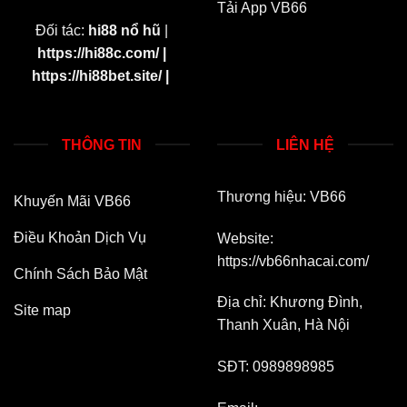
Tải App VB66
Đối tác:
hi88 nổ hũ
|
https://hi88c.com/
|
https://hi88bet.site/
|
THÔNG TIN
LIÊN HỆ
Thương hiệu: VB66
Khuyến Mãi VB66
Điều Khoản Dịch Vụ
Website:
https://vb66nhacai.com/
Chính Sách Bảo Mật
Địa chỉ: Khương Đình,
Site map
Thanh Xuân, Hà Nội
SĐT: 0989898985