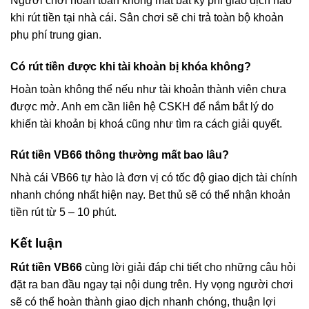
Người chơi hoàn toàn không mất bất kỳ phí giao dịch nào
khi rút tiền tại nhà cái. Sân chơi sẽ chi trả toàn bộ khoản
phụ phí trung gian.
Có rút tiền được khi tài khoản bị khóa không?
Hoàn toàn không thể nếu như tài khoản thành viên chưa
được mở. Anh em cần liên hệ CSKH để nắm bắt lý do
khiến tài khoản bị khoá cũng như tìm ra cách giải quyết.
Rút tiền VB66 thông thường mất bao lâu?
Nhà cái VB66 tự hào là đơn vị có tốc độ giao dịch tài chính
nhanh chóng nhất hiện nay. Bet thủ sẽ có thể nhận khoản
tiền rút từ 5 – 10 phút.
Kết luận
Rút tiền VB66
cùng lời giải đáp chi tiết cho những câu hỏi
đặt ra ban đầu ngay tại nội dung trên. Hy vọng người chơi
sẽ có thể hoàn thành giao dịch nhanh chóng, thuận lợi