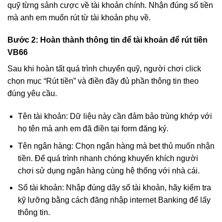
quỹ từng sảnh cược về tài khoản chính. Nhận đúng số tiền
mà anh em muốn rút từ tài khoản phụ về.
Bước 2: Hoàn thành thông tin để tài khoản để rút tiền
VB66
Sau khi hoàn tất quá trình chuyển quỹ, người chơi click
chọn mục “Rút tiền” và điền đầy đủ phần thông tin theo
đúng yêu cầu.
Tên tài khoản: Dữ liệu này cần đảm bảo trùng khớp với
họ tên mà anh em đã điền tại form đăng ký.
Tên ngân hàng: Chọn ngân hàng mà bet thủ muốn nhận
tiền. Để quá trình nhanh chóng khuyến khích người
chơi sử dụng ngân hàng cùng hệ thống với nhà cái.
Số tài khoản: Nhập đúng dãy số tài khoản, hãy kiểm tra
kỹ lưỡng bằng cách đăng nhập internet Banking để lấy
thông tin.