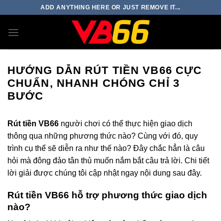
Skip
ADD ANYTHING HERE OR JUST REMOVE IT...
to
content
HƯỚNG DẪN RÚT TIỀN VB66 CỰC
CHUẨN, NHANH CHÓNG CHỈ 3
BƯỚC
Rút tiền VB66
người chơi có thể thực hiện giao dịch
thông qua những phương thức nào? Cùng với đó, quy
trình cụ thể sẽ diễn ra như thế nào? Đây chắc hẳn là câu
hỏi mà đông đảo tân thủ muốn nắm bắt câu trả lời. Chi tiết
lời giải được chúng tôi cập nhật ngay nội dung sau đây.
Rút tiền VB66 hỗ trợ phương thức giao dịch
nào?