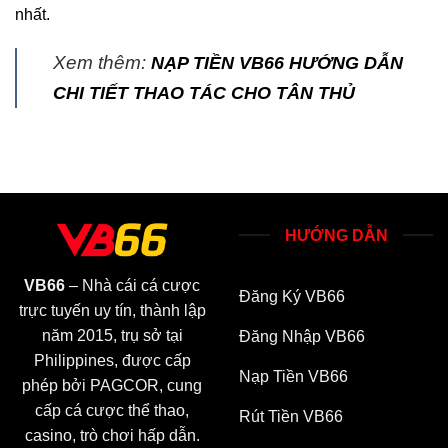
nhất.
Xem thêm:
NẠP TIỀN VB66 HƯỚNG DẪN
CHI TIẾT THAO TÁC CHO TÂN THỦ
HƯỚNG DẪN
VB66
– Nhà cái cá cược
Đăng Ký VB66
trực tuyến uy tín, thành lập
năm 2015, trụ sở tại
Đăng Nhập VB66
Philippines, được cấp
Nạp Tiền VB66
phép bởi PAGCOR, cung
cấp cá cược thể thao,
Rút Tiền VB66
casino, trò chơi hấp dẫn.