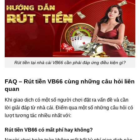
Rút tiền tại nhà cái VB66 cần phải đáp ứng điều kiện gì?
FAQ – Rút tiền VB66 cùng những câu hỏi liên
quan
Khi giao dịch có một số người chơi đặt ra vấn đề và cần
lời giải đáp từ nhà cái. Điểm qua một số những câu hỏi có
lượt tương tác nhiều nhất với:
Rút tiền VB66 có mất phí hay không?