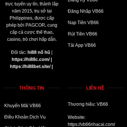
trực tuyến uy tín, thành lập
năm 2015, trụ sở tại
Đăng Nhập VB66
Philippines, được cấp
Nạp Tiền VB66
phép bởi PAGCOR, cung
cấp cá cược thể thao,
Rút Tiền VB66
casino, trò chơi hấp dẫn.
Tải App VB66
Đối tác:
hi88 nổ hũ
|
https://hi88c.com/
|
https://hi88bet.site/
|
THÔNG TIN
LIÊN HỆ
Thương hiệu: VB66
Khuyến Mãi VB66
Điều Khoản Dịch Vụ
Website:
https://vb66nhacai.com/