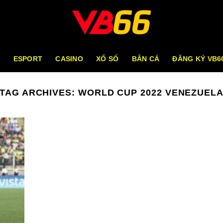
O
ESPORT
CASINO
XỔ SỐ
BẮN CÁ
ĐĂNG KÝ VB6
TAG ARCHIVES:
WORLD CUP 2022 VENEZUEL