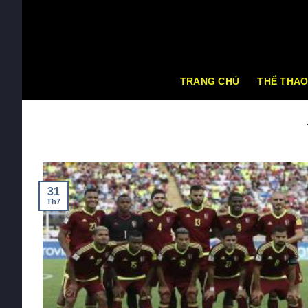
Skip
to
content
TRANG CHỦ
THỂ THA
31
Th7