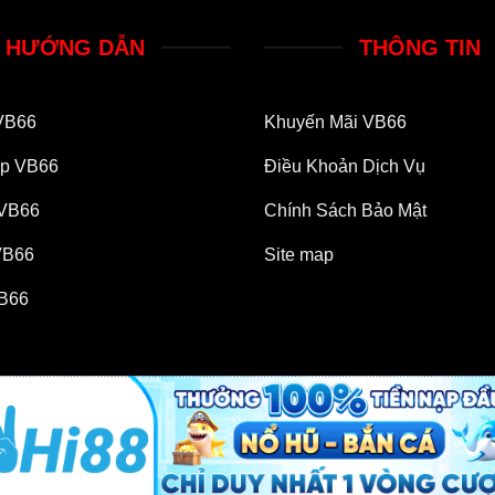
HƯỚNG DẪN
THÔNG TIN
VB66
Khuyến Mãi VB66
p VB66
Điều Khoản Dịch Vụ
 VB66
Chính Sách Bảo Mật
VB66
Site map
VB66
Copyright 2026 ©
vb66nhacai.com